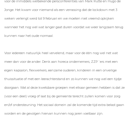
voor de inmiddels welbekende persconferenties van Mark Rutte en Hugo de
Jonge. Het kwam voor niemand als een verrassing dat de lockdown met 3
weken verlengt werd tot 9 februari en we moeten niet vreemd opkijken
wanneer het nog wel wat langer gaat duren voordat we weer langzaam terug
kunnen naar het oude normaal.
Voor iedereen natuurlijk heel vervelend, maar voor de één nog wel net wat
meer dan voor de ander. Denk aan horeca ondernemers, ZZP´ers met een
eigen kapsalon, flexwerkers, eenzame ouderen, kinderen in een onveilige
thuissituatie of met een leerachterstand en zo kunnen we nog wel een tijdje
doorgaan. Wat al deze kwetsbare groepen met elkaar gemeen hebben is dat ze
(voor een deel) vroeg of laat bij de gemeente terecht zullen komen voor zorg
en/of ondersteuning. Het sociaal domein zal de komende tijd extra belast gaan
worden en de gevolgen hiervan kunnen nog jaren voelbaar zijn.